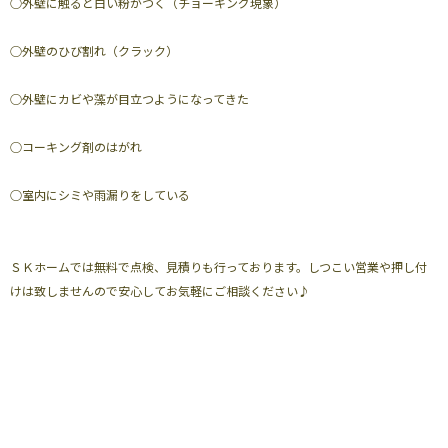
○外壁に触ると白い粉がつく（チョーキング現象）
○外壁のひび割れ（クラック）
○外壁にカビや藻が目立つようになってきた
○コーキング剤のはがれ
○室内にシミや雨漏りをしている
ＳＫホームでは無料で点検、見積りも行っております。しつこい営業や押し付
けは致しませんので安心してお気軽にご相談ください♪