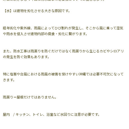
【水】は建物を劣化させる大きな原因です。
経年劣化や紫外線、雨風によってひび割れが発生し、そこから風に乗って湿気
や雨水を侵入させ建物内部の腐食・劣化に繋がります。
また、防水工事は雨漏りを防ぐだけではなく雨漏りから生じるカビやシロアリ
の発生を防ぐ効果もあります。
特に塩害や台風における雨風の被害を受けやすい沖縄では必要不可欠になって
きます。
雨漏り＝屋根だけではありません。
屋内 / キッチン、トイレ、浴室など水回りに注意が必要です。